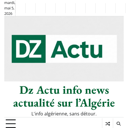
Skip
mardi,
mai 5,
to
Non
La
2026
content
Flash
Sport
classé
Diaspora
Chronique
Société
Culture
Monde
Économie
Tech
Pol
Info
de
&
Moh
Numéri
Berkane
–
Le
Thé
Froid
Dz Actu info news
actualité sur l’Algérie
L'info algérienne, sans détour.