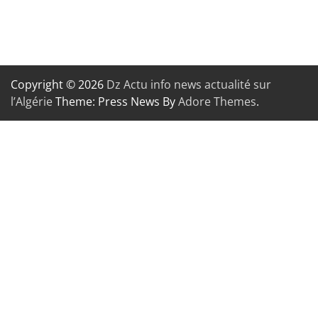
Copyright © 2026
Dz Actu info news actualité sur
l’Algérie
Theme: Press News By
Adore Themes
.