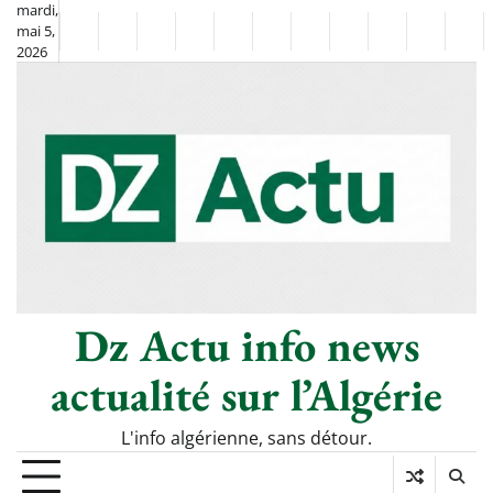
Skip
mardi,
mai 5,
to
Non
La
2026
content
Flash
Sport
classé
Diaspora
Chronique
Société
Culture
Monde
Économie
Tech
Pol
Info
de
&
Moh
Numéri
Berkane
–
Le
Thé
Froid
Dz Actu info news
actualité sur l’Algérie
L'info algérienne, sans détour.