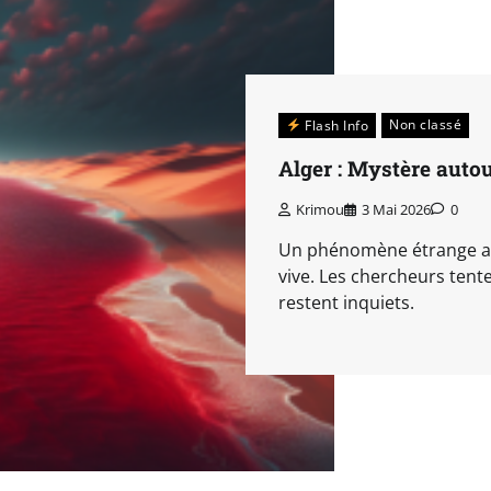
Non classé
Flash Info
Alger : Mystère autou
Krimou
3 Mai 2026
0
Un phénomène étrange a 
vive. Les chercheurs tente
restent inquiets.