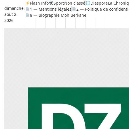
Skip
Flash Info
Sport
Non classé
Diaspora
La Chroniq
dimanche,
1 — Mentions légales
2 — Politique de confidenti
to
août 2,
8 — Biographie Moh Berkane
content
2026
Non
La
Flash
Sport
classé
Diaspora
Chronique
Société
Culture
Monde
Économ
Tec
Info
de
&
Moh
Num
Berkane
–
Le
Thé
Froid