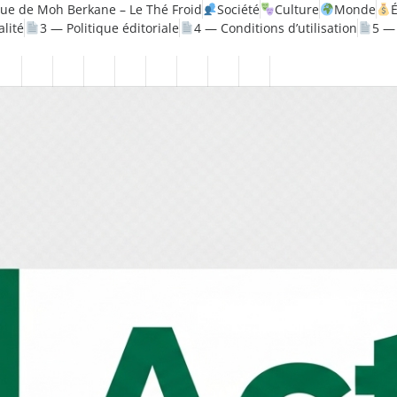
ue de Moh Berkane – Le Thé Froid
Société
Culture
Monde
alité
3 — Politique éditoriale
4 — Conditions d’utilisation
5 —
ie
h
Politique
Santé
1
2
3
4
5
6
7
8
—
—
—
—
—
—
—
—
érique
Mentions
Politique
Politique
Conditions
À
Contact
Page
Biographie
légales
de
éditoriale
d’utilisation
propos
Accueil
Moh
confidentialité
Berkane