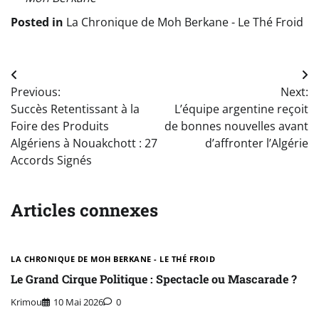
Posted in
La Chronique de Moh Berkane - Le Thé Froid
Navigation
Previous:
Next:
de
Succès Retentissant à la
L’équipe argentine reçoit
l’article
Foire des Produits
de bonnes nouvelles avant
Algériens à Nouakchott : 27
d’affronter l’Algérie
Accords Signés
Articles connexes
LA CHRONIQUE DE MOH BERKANE - LE THÉ FROID
Le Grand Cirque Politique : Spectacle ou Mascarade ?
Krimou
10 Mai 2026
0