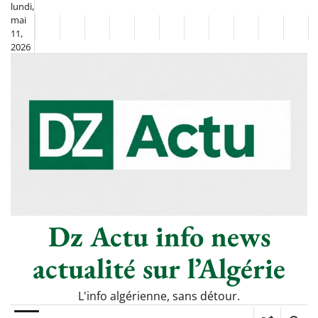
Skip
lundi,
mai
to
Non
La
11,
content
2026
Flash
Sport
classé
Diaspora
Chronique
Société
Culture
Monde
Économie
Tech
Poli
Info
de
&
Moh
Numériq
Berkane
–
Le
Thé
Froid
Dz Actu info news
actualité sur l’Algérie
L'info algérienne, sans détour.