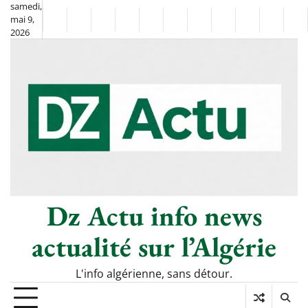
Skip
samedi,
mai 9,
to
Non
La
2026
content
Flash
Sport
classé
Diaspora
Chronique
Société
Culture
Monde
Économie
Tech
Po
Info
de
&
Moh
Numér
Berkane
–
Le
Thé
Froid
Dz Actu info news
actualité sur l’Algérie
L'info algérienne, sans détour.