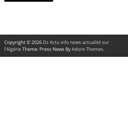
Copyright © 2026
Dz Actu info news actualité sur
l’Algérie
Theme: Press News By
Adore Themes
.