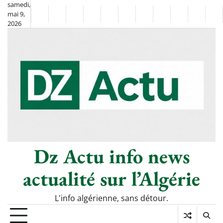
Skip
samedi,
mai 9,
to
Non
La
2026
content
Flash
Sport
classé
Diaspora
Chronique
Société
Culture
Monde
Économie
Tech
Po
Info
de
&
Moh
Numér
Berkane
–
Le
Thé
Froid
Dz Actu info news
actualité sur l’Algérie
L'info algérienne, sans détour.