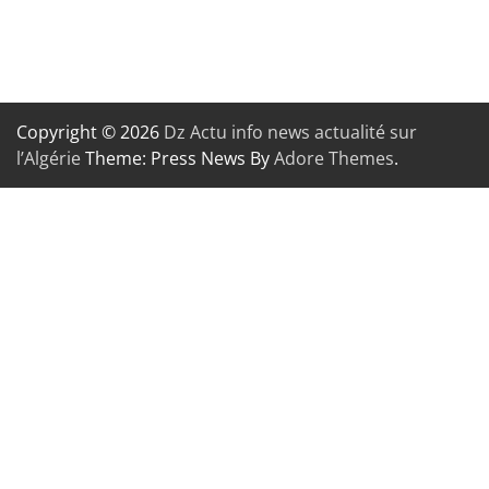
Copyright © 2026
Dz Actu info news actualité sur
l’Algérie
Theme: Press News By
Adore Themes
.