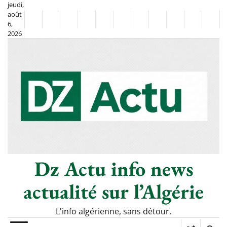
Skip
jeudi,
août
to
Non
La
6,
content
2026
Flash
Sport
classé
Diaspora
Chronique
Société
Culture
Monde
Économie
Tech
Poli
Info
de
&
Moh
Numériq
Berkane
–
Le
Thé
Froid
Dz Actu info news
actualité sur l’Algérie
L'info algérienne, sans détour.