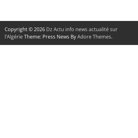
Copyright © 2026
Dz Actu info news actualité sur
l’Algérie
Theme: Press News By
Adore Themes
.