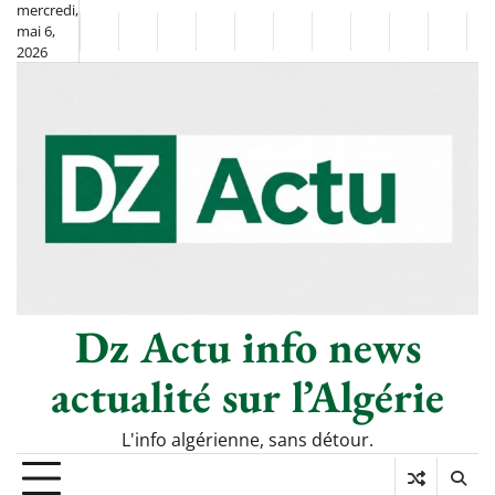
Skip
mercredi,
mai 6,
to
Non
La
2026
content
Flash
Sport
classé
Diaspora
Chronique
Société
Culture
Monde
Économie
Tech
P
Info
de
&
Moh
Numé
Berkane
–
Le
Thé
Froid
Dz Actu info news
actualité sur l’Algérie
L'info algérienne, sans détour.