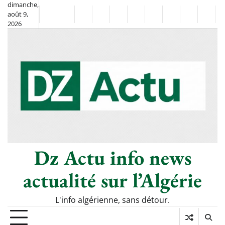
Skip
dimanche,
août 9,
to
Non
La
2026
content
Flash
Sport
classé
Diaspora
Chronique
Société
Culture
Monde
Économi
Tech
Info
de
&
Moh
Numé
Berkane
–
Le
Thé
Froid
Dz Actu info news
actualité sur l’Algérie
L'info algérienne, sans détour.