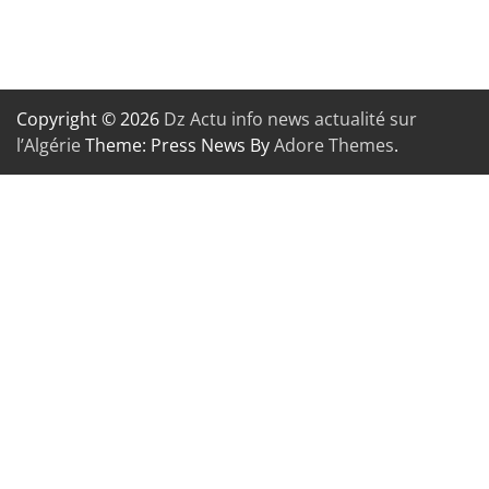
Copyright © 2026
Dz Actu info news actualité sur
l’Algérie
Theme: Press News By
Adore Themes
.