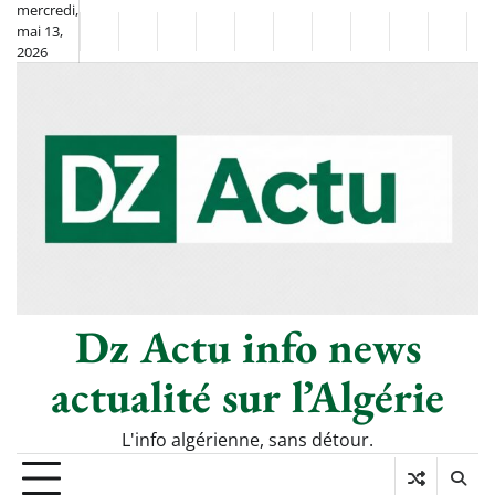
Skip
mercredi,
mai 13,
to
Non
La
2026
content
Flash
Sport
classé
Diaspora
Chronique
Société
Culture
Monde
Économie
Tech
P
Info
de
&
Moh
Numé
Berkane
–
Le
Thé
Froid
Dz Actu info news
actualité sur l’Algérie
L'info algérienne, sans détour.