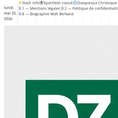
Skip
Flash Info
Sport
Non classé
Diaspora
La Chronique 
lundi,
1 — Mentions légales
2 — Politique de confidentiali
to
mai 25,
8 — Biographie Moh Berkane
content
2026
Non
La
Flash
Sport
classé
Diaspora
Chronique
Société
Culture
Monde
Économie
Tech
Po
Info
de
&
Moh
Numér
Berkane
–
Le
Thé
Froid