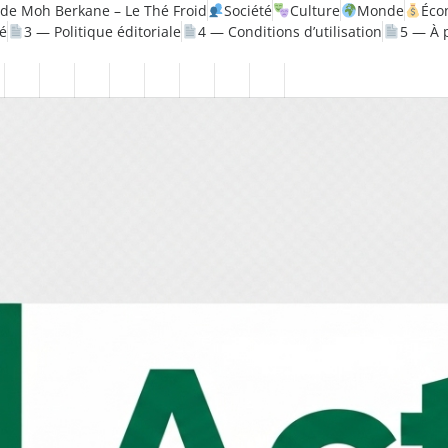
de Moh Berkane – Le Thé Froid
Société
Culture
Monde
Éco
té
3 — Politique éditoriale
4 — Conditions d’utilisation
5 — À 
litique
Santé
1
2
3
4
5
6
7
8
—
—
—
—
—
—
—
—
ique
Mentions
Politique
Politique
Conditions
À
Contact
Page
Biographie
légales
de
éditoriale
d’utilisation
propos
Accueil
Moh
confidentialité
Berkane