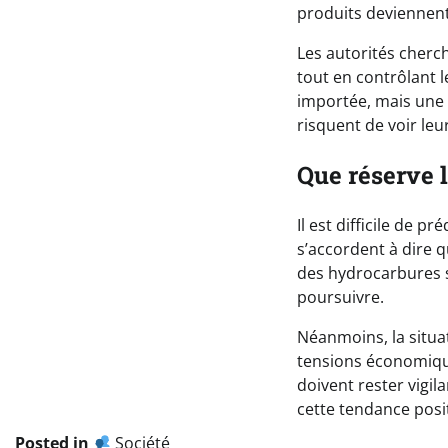
produits deviennent
Les autorités cherc
tout en contrôlant l
importée, mais une 
risquent de voir leu
Que réserve l
Il est difficile de p
s’accordent à dire 
des hydrocarbures s
poursuivre.
Néanmoins, la situat
tensions économique
doivent rester vigi
cette tendance posit
Posted in
Société