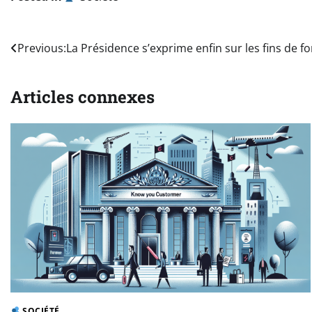
Navigation
Previous:
La Présidence s’exprime enfin sur les fins de 
de
Articles connexes
l’article
SOCIÉTÉ