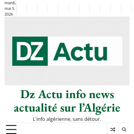
Skip
mardi,
mai 5,
to
Non
La
2026
content
Flash
Sport
classé
Diaspora
Chronique
Société
Culture
Monde
Économie
Tech
Pol
Info
de
&
Moh
Numéri
Berkane
–
Le
Thé
Froid
Dz Actu info news
actualité sur l’Algérie
L'info algérienne, sans détour.