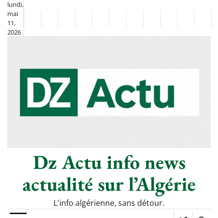
Skip
lundi,
mai
to
Non
La
11,
content
2026
Flash
Sport
classé
Diaspora
Chronique
Société
Culture
Monde
Économie
Tech
Poli
Info
de
&
Moh
Numériq
Berkane
–
Le
Thé
Froid
Dz Actu info news
actualité sur l’Algérie
L'info algérienne, sans détour.