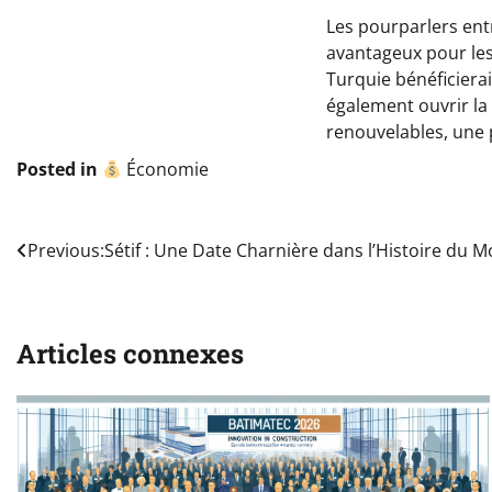
Les pourparlers ent
avantageux pour les 
Turquie bénéficiera
également ouvrir la
renouvelables, une p
Posted in
Économie
Navigation
Previous:
Sétif : Une Date Charnière dans l’Histoire du 
de
l’article
Articles connexes