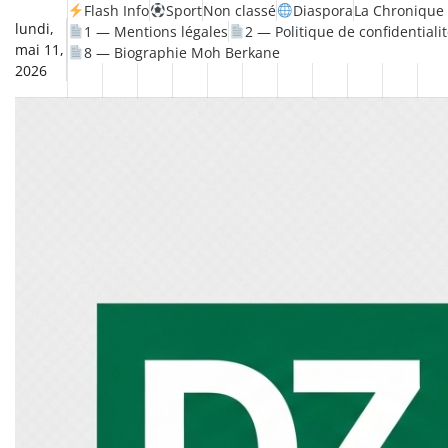
Skip
Flash Info
Sport
Non classé
Diaspora
La Chronique 
lundi,
1 — Mentions légales
2 — Politique de confidentiali
to
mai 11,
8 — Biographie Moh Berkane
content
2026
Non
La
Flash
Sport
classé
Diaspora
Chronique
Société
Culture
Monde
Économie
Tech
Po
Info
de
&
Moh
Numér
Berkane
–
Le
Thé
Froid