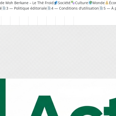
de Moh Berkane – Le Thé Froid
Société
Culture
Monde
Éco
té
3 — Politique éditoriale
4 — Conditions d’utilisation
5 — À 
litique
Santé
1
2
3
4
5
6
7
8
—
—
—
—
—
—
—
—
ique
Mentions
Politique
Politique
Conditions
À
Contact
Page
Biographie
légales
de
éditoriale
d’utilisation
propos
Accueil
Moh
confidentialité
Berkane