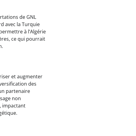
ortations de GNL
rd avec la Turquie
permettre à l’Algérie
res, ce qui pourrait
n.
riser et augmenter
ersification des
 un partenaire
isage non
, impactant
gétique.