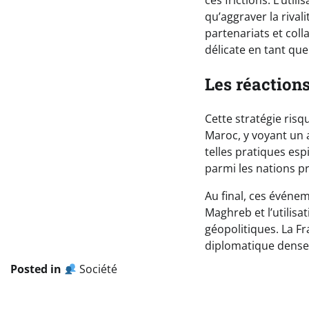
ces frictions. L’uti
qu’aggraver la rival
partenariats et col
délicate en tant que
Les réactions
Cette stratégie risq
Maroc, y voyant un a
telles pratiques esp
parmi les nations p
Au final, ces événe
Maghreb et l’utilis
géopolitiques. La Fr
diplomatique dense,
Posted in
Société