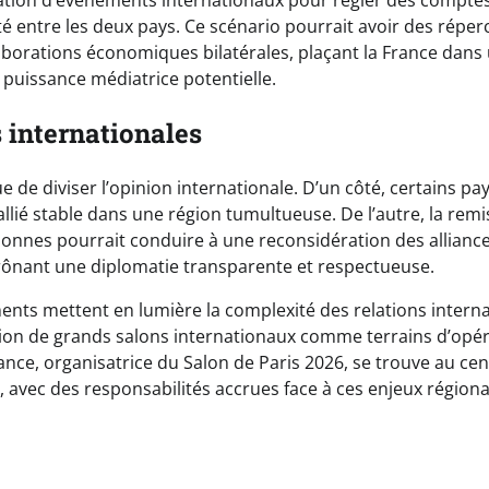
lisation d’événements internationaux pour régler des comptes
ité entre les deux pays. Ce scénario pourrait avoir des réper
laborations économiques bilatérales, plaçant la France dans
 puissance médiatrice potentielle.
 internationales
ue de diviser l’opinion internationale. D’un côté, certains pa
llié stable dans une région tumultueuse. De l’autre, la rem
ionnes pourrait conduire à une reconsidération des alliances
rônant une diplomatie transparente et respectueuse.
ments mettent en lumière la complexité des relations intern
ation de grands salons internationaux comme terrains d’opé
ance, organisatrice du Salon de Paris 2026, se trouve au cen
 avec des responsabilités accrues face à ces enjeux régiona