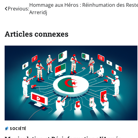
Navigation
Hommage aux Héros : Réinhumation des Restes
Previous:
Arreridj
de
l’article
Articles connexes
SOCIÉTÉ