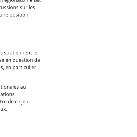
 régionaux ne fait
cussions sur les
 une position
ys soutiennent le
ise en question de
, en particulier
ationales au
rations
tre de ce jeu
ux.