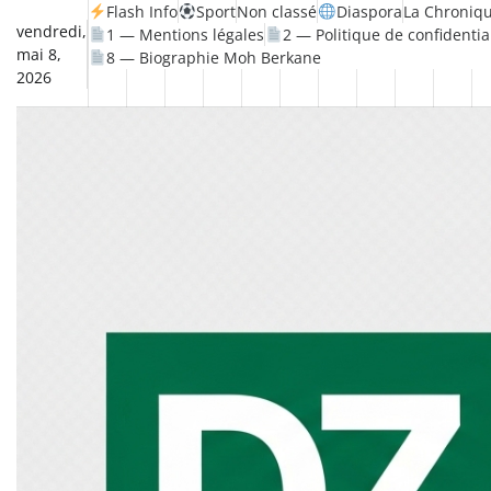
Skip
Flash Info
Sport
Non classé
Diaspora
La Chroniqu
vendredi,
1 — Mentions légales
2 — Politique de confidentia
to
mai 8,
8 — Biographie Moh Berkane
content
2026
Non
La
Flash
Sport
classé
Diaspora
Chronique
Société
Culture
Monde
Économi
Tech
Info
de
&
Moh
Num
Berkane
–
Le
Thé
Froid