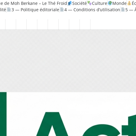
e de Moh Berkane – Le Thé Froid
Société
Culture
Monde
É
lité
3 — Politique éditoriale
4 — Conditions d’utilisation
5 — 
e
Politique
Santé
1
2
3
4
5
6
7
8
—
—
—
—
—
—
—
—
érique
Mentions
Politique
Politique
Conditions
À
Contact
Page
Biographie
légales
de
éditoriale
d’utilisation
propos
Accueil
Moh
confidentialité
Berkane