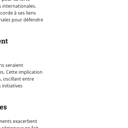
 internationales.
corde à ses liens
ionales pour défendre
ent
ns seraient
s. Cette implication
 oscillant entre
 initiatives
nes
nements exacerbent