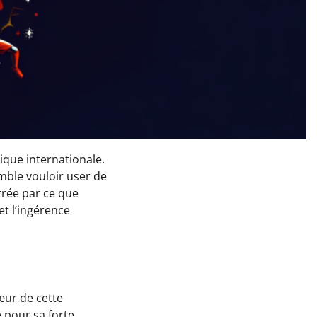
ique internationale.
emble vouloir user de
strée par ce que
et l’ingérence
ur de cette
e pour sa forte