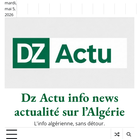
Skip
mardi,
mai 5,
to
Non
La
2026
content
Flash
Sport
classé
Diaspora
Chronique
Société
Culture
Monde
Économie
Tech
Pol
Info
de
&
Moh
Numéri
Berkane
–
Le
Thé
Froid
Dz Actu info news
actualité sur l’Algérie
L'info algérienne, sans détour.