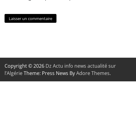
Copyright © 2026
Dz Actu info news actualité sur
l’Algérie
Theme: Press News By
Adore Themes
.