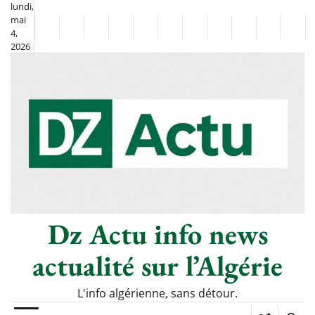
Skip
lundi,
mai
to
Non
La
4,
content
2026
Flash
Sport
classé
Diaspora
Chronique
Culture
Monde
Société
Économie
Tech
Poli
Info
de
&
Moh
Numériq
Berkane
–
Le
Thé
Froid
Dz Actu info news
actualité sur l’Algérie
L'info algérienne, sans détour.