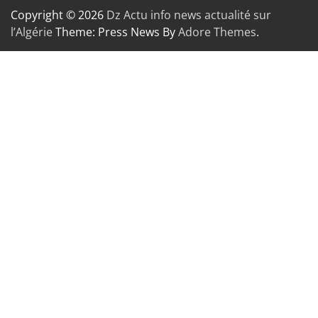
Copyright © 2026
Dz Actu info news actualité sur
l’Algérie
Theme: Press News By
Adore Themes
.