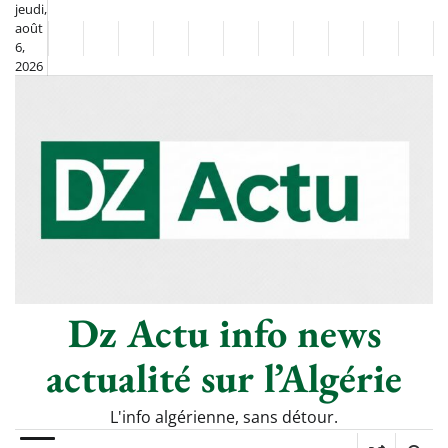
Skip
jeudi,
août
to
Non
La
6,
content
2026
Flash
Sport
classé
Diaspora
Chronique
Société
Culture
Monde
Économie
Tech
Poli
Info
de
&
Moh
Numériq
Berkane
–
Le
Thé
Froid
Dz Actu info news
actualité sur l’Algérie
L'info algérienne, sans détour.