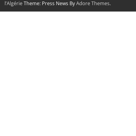
l’Algérie
Theme: Press News By
Adore Themes
.