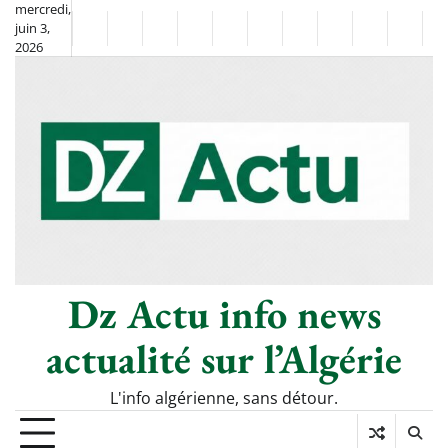
Skip
mercredi,
juin 3,
to
Non
La
2026
content
Flash
Sport
classé
Diaspora
Chronique
Société
Culture
Monde
Économie
Tech
P
Info
de
&
Moh
Numé
Berkane
–
Le
Thé
Froid
Dz Actu info news
actualité sur l’Algérie
L'info algérienne, sans détour.