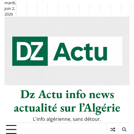
Skip
mardi,
juin 2,
to
Non
La
2026
content
Flash
Sport
classé
Diaspora
Chronique
Société
Culture
Monde
Économie
Tech
Pol
Info
de
&
Moh
Numéri
Berkane
–
Le
Thé
Froid
Dz Actu info news
actualité sur l’Algérie
L'info algérienne, sans détour.