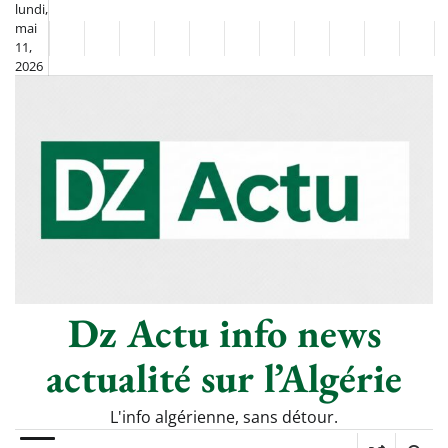
Skip
lundi,
mai
to
Non
La
11,
content
2026
Flash
Sport
classé
Diaspora
Chronique
Société
Culture
Monde
Économie
Tech
Poli
Info
de
&
Moh
Numériq
Berkane
–
Le
Thé
Froid
Dz Actu info news
actualité sur l’Algérie
L'info algérienne, sans détour.