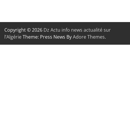
Copyright © 2026
Dz Actu info news actualité sur
l’Algérie
Theme: Press News By
Adore Themes
.