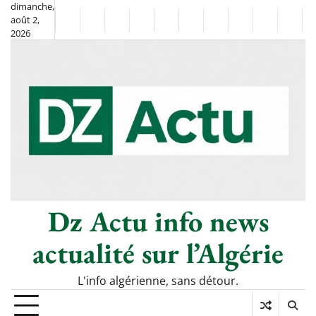
Skip
dimanche,
août 2,
to
Non
La
2026
content
Flash
Sport
classé
Diaspora
Chronique
Société
Culture
Monde
Économi
Tech
Info
de
&
Moh
Numé
Berkane
–
Le
Thé
Froid
Dz Actu info news
actualité sur l’Algérie
L'info algérienne, sans détour.