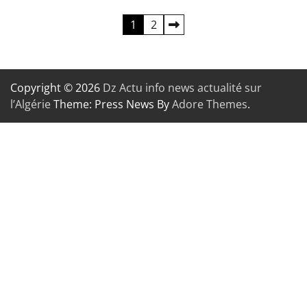
Pagination
1
2
des
publications
Copyright © 2026
Dz Actu info news actualité sur
l’Algérie
Theme: Press News By
Adore Themes
.