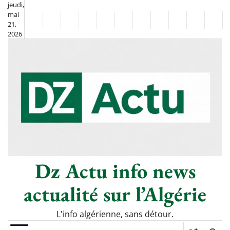
Skip
jeudi,
mai
to
Non
La
21,
content
2026
Flash
Sport
classé
Diaspora
Chronique
Société
Culture
Monde
Économie
Tech
Poli
Info
de
&
Moh
Numériq
Berkane
–
Le
Thé
Froid
Dz Actu info news
actualité sur l’Algérie
L'info algérienne, sans détour.