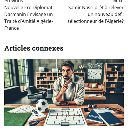
Previous:
Next:
de
Nouvelle Ère Diplomat:
Samir Nasri prêt à relever
l’article
Darmanin Envisage un
un nouveau défi:
Traité d’Amitié Algérie-
sélectionneur de l’Algérie?
France
Articles connexes