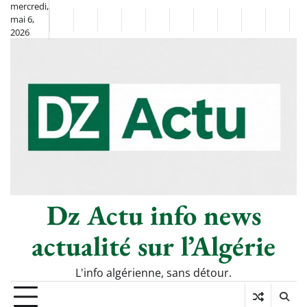
Skip
mercredi,
mai 6,
to
Non
La
2026
content
Flash
Sport
classé
Diaspora
Chronique
Société
Culture
Monde
Économie
Tech
P
Info
de
&
Moh
Numé
Berkane
–
Le
Thé
Froid
Dz Actu info news
actualité sur l’Algérie
L'info algérienne, sans détour.