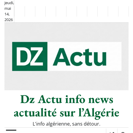
Skip
jeudi,
mai
to
Non
La
14,
content
2026
Flash
Sport
classé
Diaspora
Chronique
Société
Culture
Monde
Économie
Tech
Poli
Info
de
&
Moh
Numériq
Berkane
–
Le
Thé
Froid
Dz Actu info news
actualité sur l’Algérie
L'info algérienne, sans détour.