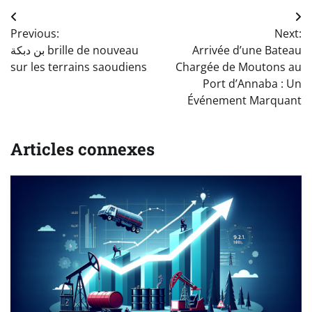
Navigation
Previous:
Next:
de
بن دبكة brille de nouveau
Arrivée d’une Bateau
l’article
sur les terrains saoudiens
Chargée de Moutons au
Port d’Annaba : Un
Événement Marquant
Articles connexes