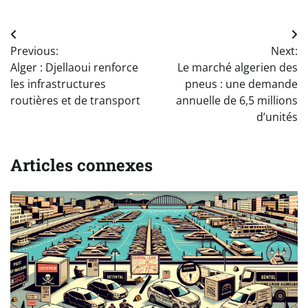
Navigation
Previous:
Next:
de
Alger : Djellaoui renforce
Le marché algerien des
l’article
les infrastructures
pneus : une demande
routières et de transport
annuelle de 6,5 millions
d’unités
Articles connexes