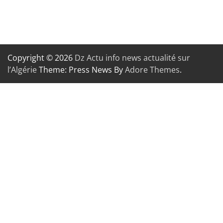
Copyright © 2026
Dz Actu info news actualité sur
l’Algérie
Theme: Press News By
Adore Themes
.