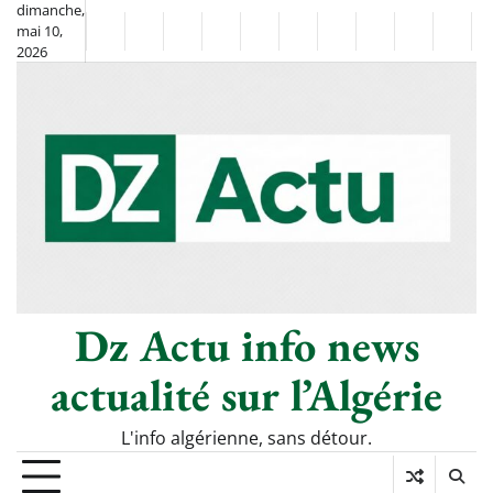
Skip
dimanche,
mai 10,
to
Non
La
2026
content
Flash
Sport
classé
Diaspora
Chronique
Société
Culture
Monde
Économi
Tech
Info
de
&
Moh
Numé
Berkane
–
Le
Thé
Froid
Dz Actu info news
actualité sur l’Algérie
L'info algérienne, sans détour.