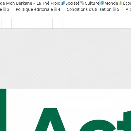
de Moh Berkane – Le Thé Froid
Société
Culture
Monde
Éco
té
3 — Politique éditoriale
4 — Conditions d’utilisation
5 — À 
litique
Santé
1
2
3
4
5
6
7
8
—
—
—
—
—
—
—
—
ique
Mentions
Politique
Politique
Conditions
À
Contact
Page
Biographie
légales
de
éditoriale
d’utilisation
propos
Accueil
Moh
confidentialité
Berkane