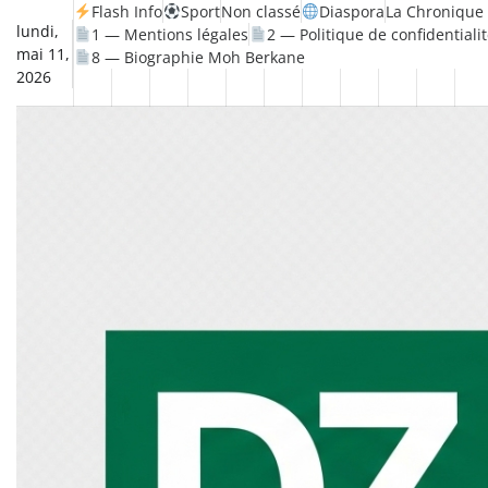
Skip
Flash Info
Sport
Non classé
Diaspora
La Chronique 
lundi,
1 — Mentions légales
2 — Politique de confidentiali
to
mai 11,
8 — Biographie Moh Berkane
content
2026
Non
La
Flash
Sport
classé
Diaspora
Chronique
Société
Culture
Monde
Économie
Tech
Po
Info
de
&
Moh
Numér
Berkane
–
Le
Thé
Froid