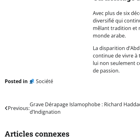
Avec plus de six déc
diversifié qui cont
mêlant tradition et
monde arabe.
La disparition d’Ab
continue de vivre à
lui non seulement 
de passion.
Posted in
Société
Navigation
Grave Dérapage Islamophobe : Richard Hadd
Previous:
d’Indignation
de
l’article
Articles connexes