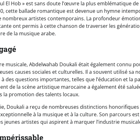
l El Hob » est sans doute l’œuvre la plus emblématique de s
0, cette ballade romantique est devenue un hymne intempo
de nombreux artistes contemporains. La profondeur émotion
tante ont permis à cette chanson de traverser les générati
ire de la musique arabe.
ngagé
ière musicale, Abdelwahab Doukali était également connu 
ses causes sociales et culturelles. Il a souvent utilisé sa 
ic à des questions importantes, telles que l’éducation et la p
nt de la scène artistique marocaine a également été saluée,
s la promotion des talents locaux.
vie, Doukali a reçu de nombreuses distinctions honorifique
xceptionnelle à la musique et à la culture. Son parcours es
es jeunes artistes qui aspirent à marquer l’industrie musica
impérissable