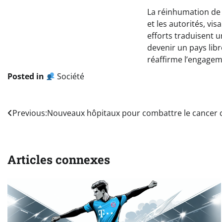
La réinhumation de 
et les autorités, vi
efforts traduisent u
devenir un pays lib
réaffirme l’engagem
Posted in
Société
Navigation
Previous:
Nouveaux hôpitaux pour combattre le cancer ch
de
l’article
Articles connexes