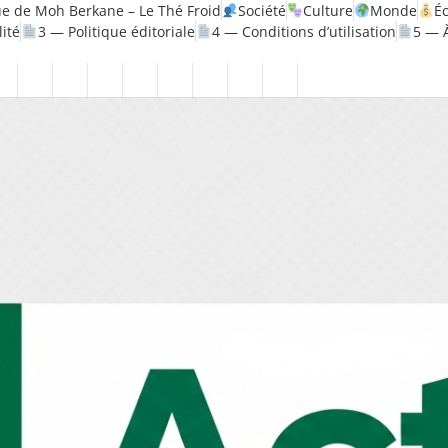
e de Moh Berkane – Le Thé Froid
Société
Culture
Monde
É
lité
3 — Politique éditoriale
4 — Conditions d’utilisation
5 — 
e
Politique
Santé
1
2
3
4
5
6
7
8
—
—
—
—
—
—
—
—
érique
Mentions
Politique
Politique
Conditions
À
Contact
Page
Biographie
légales
de
éditoriale
d’utilisation
propos
Accueil
Moh
confidentialité
Berkane