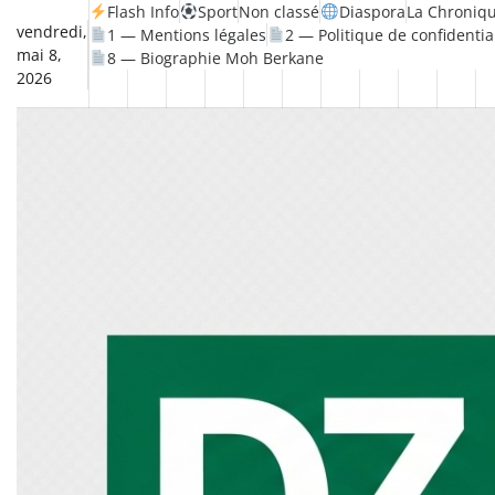
Skip
Flash Info
Sport
Non classé
Diaspora
La Chroniqu
vendredi,
1 — Mentions légales
2 — Politique de confidentia
to
mai 8,
8 — Biographie Moh Berkane
content
2026
Non
La
Flash
Sport
classé
Diaspora
Chronique
Société
Culture
Monde
Économi
Tech
Info
de
&
Moh
Num
Berkane
–
Le
Thé
Froid