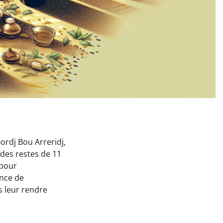
rdj Bou Arreridj,
 des restes de 11
 pour
ence de
s leur rendre