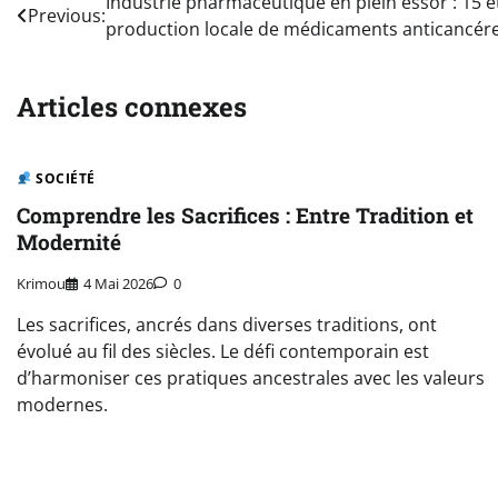
Navigation
Industrie pharmaceutique en plein essor : 15 
Previous:
production locale de médicaments anticancér
de
l’article
Articles connexes
SOCIÉTÉ
Comprendre les Sacrifices : Entre Tradition et
Modernité
Krimou
4 Mai 2026
0
Les sacrifices, ancrés dans diverses traditions, ont
évolué au fil des siècles. Le défi contemporain est
d’harmoniser ces pratiques ancestrales avec les valeurs
modernes.