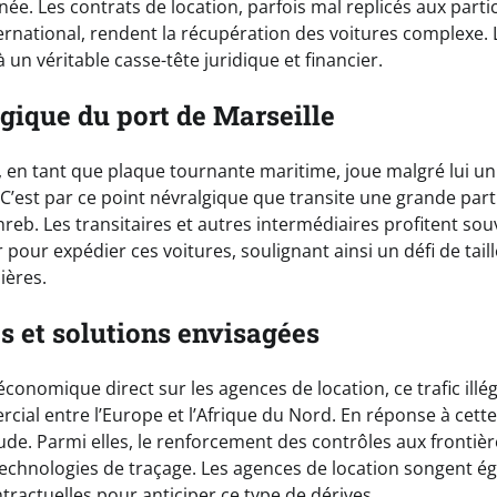
née. Les contrats de location, parfois mal replicés aux parti
rnational, rendent la récupération des voitures complexe. 
 un véritable casse-tête juridique et financier.
égique du port de Marseille
, en tant que plaque tournante maritime, joue malgré lui un
te. C’est par ce point névralgique que transite une grande par
eb. Les transitaires et autres intermédiaires profitent souv
 pour expédier ces voitures, soulignant ainsi un défi de taill
ières.
 et solutions envisagées
économique direct sur les agences de location, ce trafic illég
ial entre l’Europe et l’Afrique du Nord. En réponse à cette 
tude. Parmi elles, le renforcement des contrôles aux frontièr
technologies de traçage. Les agences de location songent é
tractuelles pour anticiper ce type de dérives.