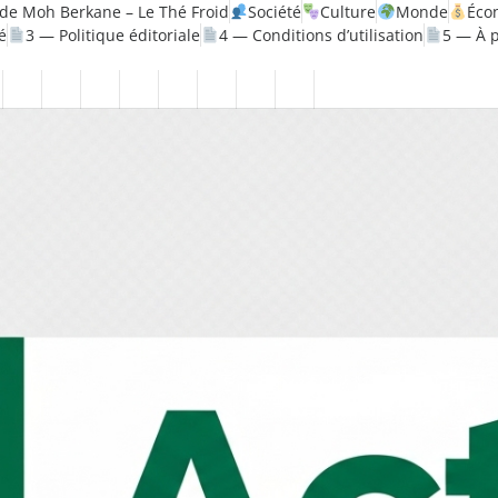
de Moh Berkane – Le Thé Froid
Société
Culture
Monde
Éco
é
3 — Politique éditoriale
4 — Conditions d’utilisation
5 — À 
litique
Santé
1
2
3
4
5
6
7
8
—
—
—
—
—
—
—
—
ique
Mentions
Politique
Politique
Conditions
À
Contact
Page
Biographie
légales
de
éditoriale
d’utilisation
propos
Accueil
Moh
confidentialité
Berkane