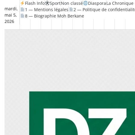
Skip
Flash Info
Sport
Non classé
Diaspora
La Chronique 
mardi,
1 — Mentions légales
2 — Politique de confidentialit
to
mai 5,
8 — Biographie Moh Berkane
content
2026
Non
La
Flash
Sport
classé
Diaspora
Chronique
Société
Culture
Monde
Économie
Tech
Po
Info
de
&
Moh
Numér
Berkane
–
Le
Thé
Froid