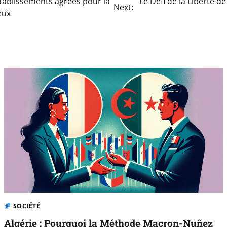
établissements agréés pour la
Le Défi de la Liberté d
Next:
eux
SOCIÉTÉ
Algérie : Pourquoi la Méthode Macron-Nuñez