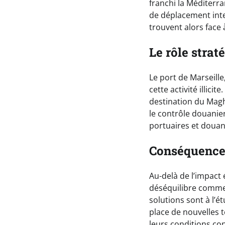
franchi la Méditerra
de déplacement inte
trouvent alors face à
Le rôle strat
Le port de Marseille
cette activité illici
destination du Maghr
le contrôle douanier
portuaires et douan
Conséquences
Au-delà de l’impact 
déséquilibre commerc
solutions sont à l’é
place de nouvelles 
leurs conditions con