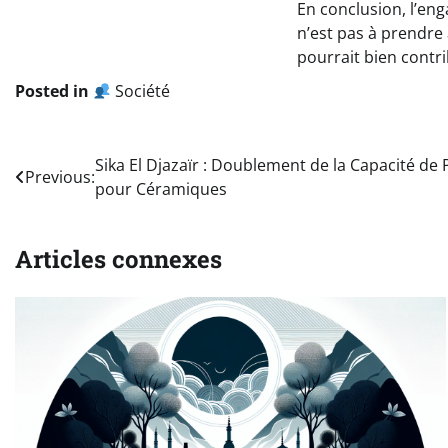
En conclusion, l’en
n’est pas à prendre à
pourrait bien contri
Posted in
Société
Navigation
Sika El Djazaïr : Doublement de la Capacité de
Previous:
pour Céramiques
de
l’article
Articles connexes