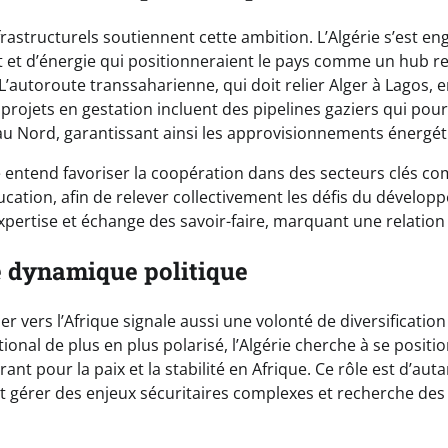
frastructurels soutiennent cette ambition. L’Algérie s’est e
 et d’énergie qui positionneraient le pays comme un hub rel
. L’autoroute transsaharienne, qui doit relier Alger à Lagos,
s projets en gestation incluent des pipelines gaziers qui pour
t au Nord, garantissant ainsi les approvisionnements énergét
rie entend favoriser la coopération dans des secteurs clés co
ducation, afin de relever collectivement les défis du dévelo
pertise et échange des savoir-faire, marquant une relatio
 dynamique politique
er vers l’Afrique signale aussi une volonté de diversificatio
tional de plus en plus polarisé, l’Algérie cherche à se posi
ant pour la paix et la stabilité en Afrique. Ce rôle est d’auta
it gérer des enjeux sécuritaires complexes et recherche des 