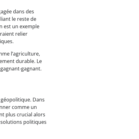
ngagée dans des
iant le reste de
 en est un exemple
raient relier
iques.
mme l’agriculture,
ppement durable. Le
n gagnant-gagnant.
n géopolitique. Dans
tionner comme un
nt plus crucial alors
solutions politiques