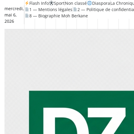
Skip
Flash Info
Sport
Non classé
Diaspora
La Chroniqu
mercredi,
1 — Mentions légales
2 — Politique de confidentia
to
mai 6,
8 — Biographie Moh Berkane
content
2026
Non
La
Flash
Sport
classé
Diaspora
Chronique
Société
Culture
Monde
Économi
Tec
Info
de
&
Moh
Num
Berkane
–
Le
Thé
Froid