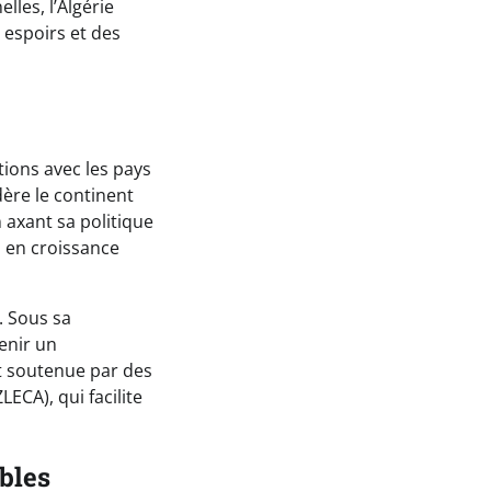
les, l’Algérie
s espoirs et des
ations avec les pays
ère le continent
axant sa politique
s en croissance
. Sous sa
enir un
nt soutenue par des
ECA), qui facilite
bles