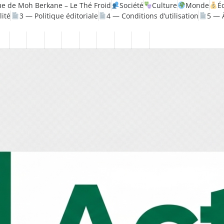
e de Moh Berkane – Le Thé Froid
Société
Culture
Monde
É
lité
3 — Politique éditoriale
4 — Conditions d’utilisation
5 — 
e
h
Politique
Santé
1
2
3
4
5
6
7
8
—
—
—
—
—
—
—
—
érique
Mentions
Politique
Politique
Conditions
À
Contact
Page
Biographie
légales
de
éditoriale
d’utilisation
propos
Accueil
Moh
confidentialité
Berkane