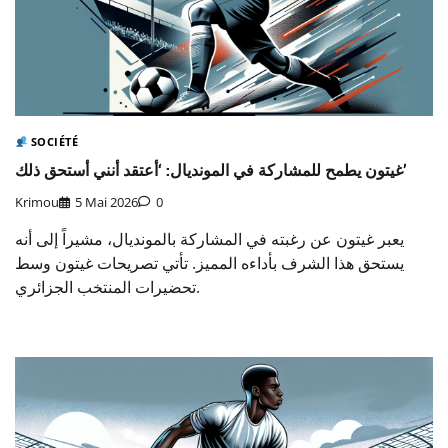
SOCIÉTÉ
غيتون يطمح للمشاركة في المونديال: ‘أعتقد أنني أستحق ذلك’
Krimou
5 Mai 2026
0
يعبر غيتون عن رغبته في المشاركة بالمونديال، مشيراً إلى أنه
يستحق هذا الشرف بأداءه المميز. تأتي تصريحات غيتون وسط
تحضيرات المنتخب الجزائري.