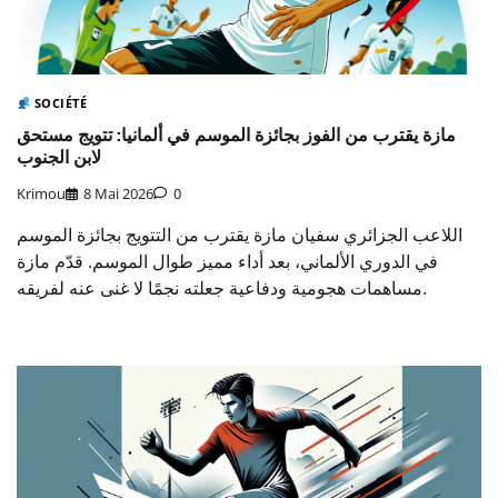
SOCIÉTÉ
مازة يقترب من الفوز بجائزة الموسم في ألمانيا: تتويج مستحق
لابن الجنوب
Krimou
8 Mai 2026
0
اللاعب الجزائري سفيان مازة يقترب من التتويج بجائزة الموسم
في الدوري الألماني، بعد أداء مميز طوال الموسم. قدّم مازة
مساهمات هجومية ودفاعية جعلته نجمًا لا غنى عنه لفريقه.