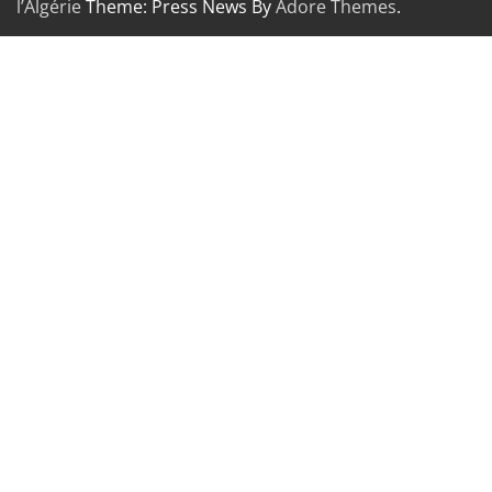
l’Algérie
Theme: Press News By
Adore Themes
.