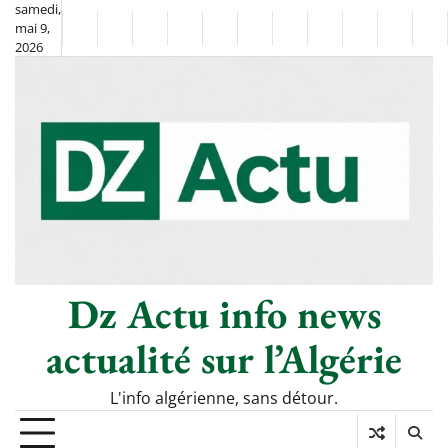
Skip
samedi,
mai 9,
to
Non
La
2026
content
Flash
Sport
classé
Diaspora
Chronique
Société
Culture
Monde
Économie
Tech
Po
Info
de
&
Moh
Numér
Berkane
–
Le
Thé
Froid
Dz Actu info news
actualité sur l’Algérie
L'info algérienne, sans détour.