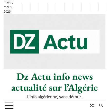
Skip
mardi,
mai 5,
to
Non
La
2026
content
Flash
Sport
classé
Diaspora
Chronique
Société
Culture
Monde
Économie
Tech
Pol
Info
de
&
Moh
Numéri
Berkane
–
Le
Thé
Froid
Dz Actu info news
actualité sur l’Algérie
L'info algérienne, sans détour.