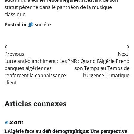
autant qu’à édifier reste inégalée, attestant de son
statut pérenne dans le panthéon de la musique
classique.
Posted in
Société
Navigation
Previous:
Next:
de
Lutte anti-blanchiment : Les
PNR : Quand l’Algérie Prend
l’article
banques algériennes
son Temps au Temps de
renforcent la connaissance
l’Urgence Climatique
client
Articles connexes
SOCIÉTÉ
L’Algérie face au défi démographique: Une perspective