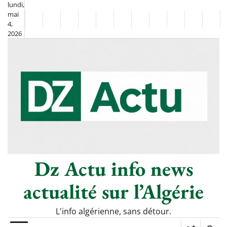
Skip
lundi,
mai
to
Non
La
4,
content
2026
Flash
Sport
classé
Diaspora
Chronique
Culture
Monde
Société
Économie
Tech
Poli
Info
de
&
Moh
Numériq
Berkane
–
Le
Thé
Froid
Dz Actu info news
actualité sur l’Algérie
L'info algérienne, sans détour.