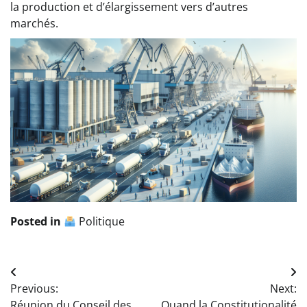
la production et d’élargissement vers d’autres
marchés.
Posted in
Politique
Navigation
Previous:
Next:
de
Réunion du Conseil des
Quand la Constitutionalité