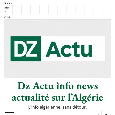
Skip
jeudi,
mai
to
Non
La
7,
content
2026
Flash
Sport
classé
Diaspora
Chronique
Société
Culture
Monde
Économie
Tech
Poli
Info
de
&
Moh
Numériq
Berkane
–
Le
Thé
Froid
Dz Actu info news
actualité sur l’Algérie
L'info algérienne, sans détour.