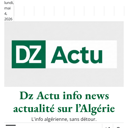
Skip
lundi,
mai
to
Non
La
4,
content
2026
Flash
Sport
classé
Diaspora
Chronique
Culture
Monde
Société
Économie
Tech
Poli
Info
de
&
Moh
Numériq
Berkane
–
Le
Thé
Froid
Dz Actu info news
actualité sur l’Algérie
L'info algérienne, sans détour.