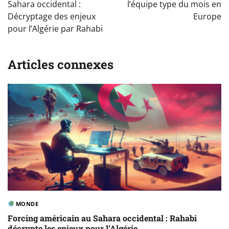
l’article
Sahara occidental :
l’équipe type du mois en
Décryptage des enjeux
Europe
pour l’Algérie par Rahabi
Articles connexes
MONDE
Forcing américain au Sahara occidental : Rahabi
décrypte les enjeux pour l’Algérie