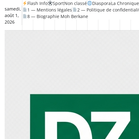
Skip
Flash Info
Sport
Non classé
Diaspora
La Chronique
samedi,
1 — Mentions légales
2 — Politique de confidentiali
to
août 1,
8 — Biographie Moh Berkane
content
2026
Non
La
Flash
Sport
classé
Diaspora
Chronique
Société
Culture
Monde
Économie
Tech
P
Info
de
&
Moh
Numé
Berkane
–
Le
Thé
Froid