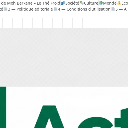
 de Moh Berkane – Le Thé Froid
Société
Culture
Monde
Éc
té
3 — Politique éditoriale
4 — Conditions d’utilisation
5 — À
olitique
Santé
1
2
3
4
5
6
7
8
—
—
—
—
—
—
—
—
rique
Mentions
Politique
Politique
Conditions
À
Contact
Page
Biographie
légales
de
éditoriale
d’utilisation
propos
Accueil
Moh
confidentialité
Berkane