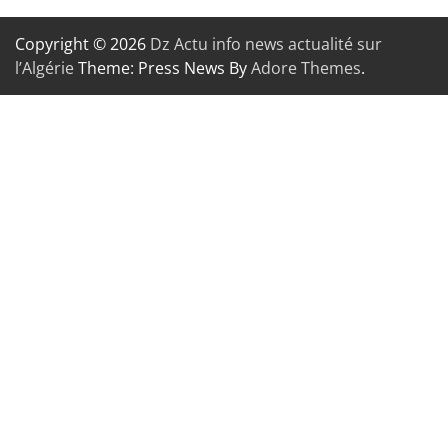
Copyright © 2026
Dz Actu info news actualité sur
l’Algérie
Theme: Press News By
Adore Themes
.