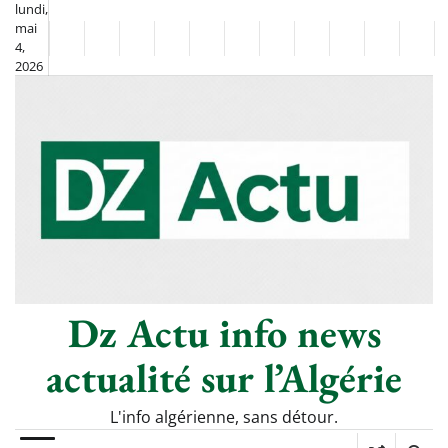
Skip
lundi,
mai
to
Non
La
4,
content
2026
Flash
Sport
classé
Diaspora
Chronique
Culture
Monde
Société
Économie
Tech
Poli
Info
de
&
Moh
Numériq
Berkane
–
Le
Thé
Froid
Dz Actu info news
actualité sur l’Algérie
L'info algérienne, sans détour.