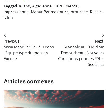
Tagged
16 ans
,
Algerienne
,
Calcul mental
,
impressionne
,
Manar Benmestoura
,
prouesse
,
Russie
,
talent
Navigation
Previous:
Next:
de
Aïssa Mandi brille : élu dans
Scandale au CEM d’Aïn
l’article
l’équipe type du mois en
Témouchent : Nouvelles
Europe
Conditions pour les Fêtes
Scolaires
Articles connexes