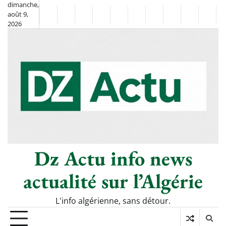
Skip
dimanche,
août 9,
to
Non
La
2026
content
Flash
Sport
classé
Diaspora
Chronique
Société
Culture
Monde
Économi
Tech
Info
de
&
Moh
Numé
Berkane
–
Le
Thé
Froid
Dz Actu info news
actualité sur l’Algérie
L'info algérienne, sans détour.