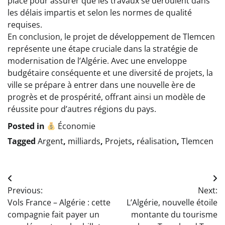
place pour assurer que les travaux se déroulent dans
les délais impartis et selon les normes de qualité
requises.
En conclusion, le projet de développement de Tlemcen
représente une étape cruciale dans la stratégie de
modernisation de l’Algérie. Avec une enveloppe
budgétaire conséquente et une diversité de projets, la
ville se prépare à entrer dans une nouvelle ère de
progrès et de prospérité, offrant ainsi un modèle de
réussite pour d’autres régions du pays.
Posted in
Économie
Tagged
Argent
,
milliards
,
Projets
,
réalisation
,
Tlemcen
Navigation
Previous:
Next:
de
Vols France – Algérie : cette
L’Algérie, nouvelle étoile
l’article
compagnie fait payer un
montante du tourisme