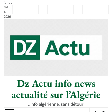
Skip
lundi,
mai
to
Non
La
4,
content
2026
Flash
Sport
classé
Diaspora
Chronique
Culture
Monde
Société
Économie
Tech
Poli
Info
de
&
Moh
Numériq
Berkane
–
Le
Thé
Froid
Dz Actu info news
actualité sur l’Algérie
L'info algérienne, sans détour.