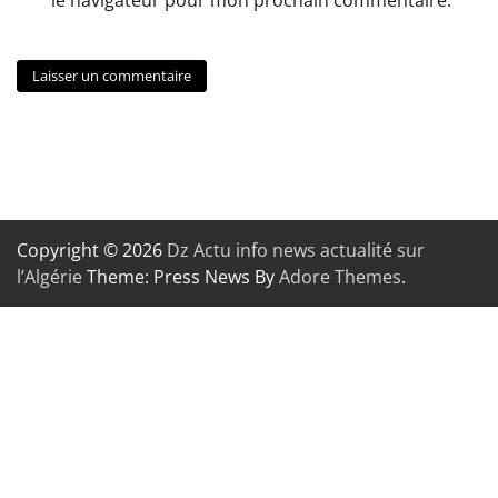
Copyright © 2026
Dz Actu info news actualité sur
l’Algérie
Theme: Press News By
Adore Themes
.