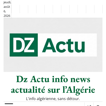
Skip
jeudi,
août
to
Non
La
6,
content
2026
Flash
Sport
classé
Diaspora
Chronique
Société
Culture
Monde
Économie
Tech
Poli
Info
de
&
Moh
Numériq
Berkane
–
Le
Thé
Froid
Dz Actu info news
actualité sur l’Algérie
L'info algérienne, sans détour.