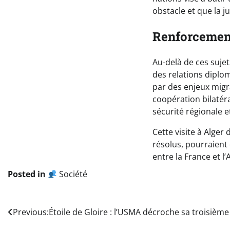
obstacle et que la ju
Renforcement
Au-delà de ces suje
des relations diplom
par des enjeux migra
coopération bilatér
sécurité régionale e
Cette visite à Alger 
résolus, pourraien
entre la France et l’A
Posted in
Société
Navigation
Previous:
Étoile de Gloire : l’USMA décroche sa troisième 