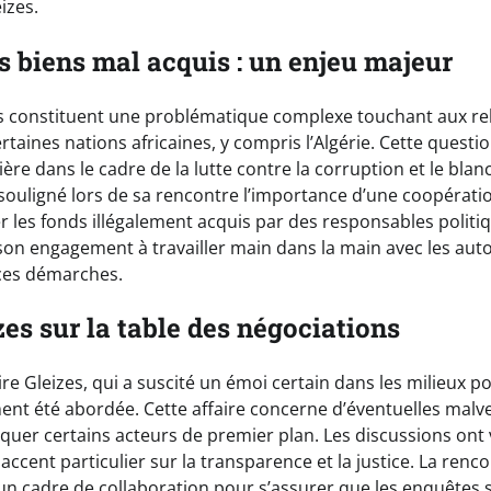
izes.
s biens mal acquis : un enjeu majeur
s constituent une problématique complexe touchant aux rela
ertaines nations africaines, y compris l’Algérie. Cette questi
ère dans le cadre de la lutte contre la corruption et le bla
ouligné lors de sa rencontre l’importance d’une coopérati
ier les fonds illégalement acquis par des responsables politi
son engagement à travailler main dans la main avec les auto
ces démarches.
izes sur la table des négociations
ire Gleizes, qui a suscité un émoi certain dans les milieux po
ment été abordée. Cette affaire concerne d’éventuelles malv
quer certains acteurs de premier plan. Les discussions ont vi
 accent particulier sur la transparence et la justice. La renc
r un cadre de collaboration pour s’assurer que les enquêtes