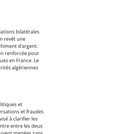
tions bilatérales
on revêt une
nchiment d’argent.
on renforcée pour
ques en France. Le
rités algériennes
litiques et
ersations et fraudes
sé à clarifier les
ontre entre les deux
 soient menées sans