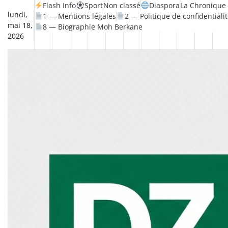
Skip
Flash Info
Sport
Non classé
Diaspora
La Chronique 
lundi,
1 — Mentions légales
2 — Politique de confidentiali
to
mai 18,
8 — Biographie Moh Berkane
content
2026
Non
La
Flash
Sport
classé
Diaspora
Chronique
Société
Culture
Monde
Économie
Tech
Po
Info
de
&
Moh
Numér
Berkane
–
Le
Thé
Froid