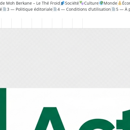
de Moh Berkane – Le Thé Froid
Société
Culture
Monde
Éco
té
3 — Politique éditoriale
4 — Conditions d’utilisation
5 — À 
litique
Santé
1
2
3
4
5
6
7
8
—
—
—
—
—
—
—
—
ique
Mentions
Politique
Politique
Conditions
À
Contact
Page
Biographie
légales
de
éditoriale
d’utilisation
propos
Accueil
Moh
confidentialité
Berkane