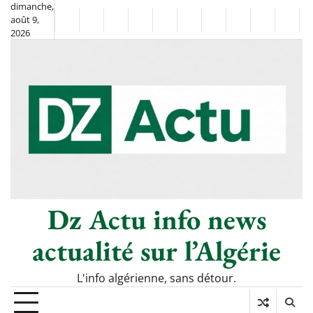
Skip
dimanche,
août 9,
to
Non
La
2026
content
Flash
Sport
classé
Diaspora
Chronique
Société
Culture
Monde
Économi
Tech
Info
de
&
Moh
Numé
Berkane
–
Le
Thé
Froid
Dz Actu info news
actualité sur l’Algérie
L'info algérienne, sans détour.