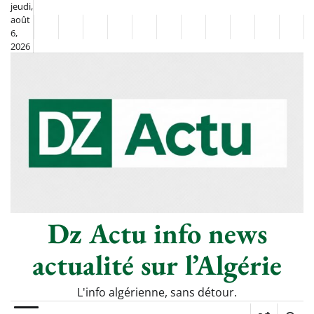
Skip
jeudi,
août
to
Non
La
6,
content
2026
Flash
Sport
classé
Diaspora
Chronique
Société
Culture
Monde
Économie
Tech
Poli
Info
de
&
Moh
Numériq
Berkane
–
Le
Thé
Froid
Dz Actu info news
actualité sur l’Algérie
L'info algérienne, sans détour.