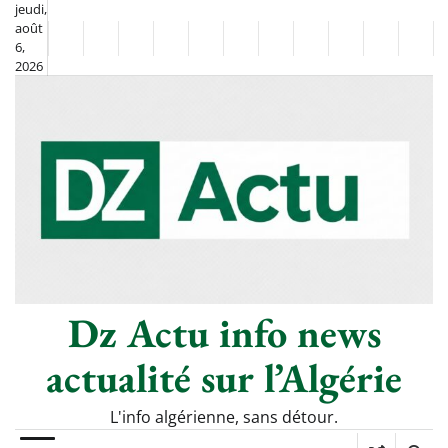
Skip
jeudi,
août
to
Non
La
6,
content
2026
Flash
Sport
classé
Diaspora
Chronique
Société
Culture
Monde
Économie
Tech
Poli
Info
de
&
Moh
Numériq
Berkane
–
Le
Thé
Froid
Dz Actu info news
actualité sur l’Algérie
L'info algérienne, sans détour.