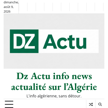
Skip
dimanche,
août 9,
to
Non
La
2026
content
Flash
Sport
classé
Diaspora
Chronique
Société
Culture
Monde
Économi
Tech
Info
de
&
Moh
Numé
Berkane
–
Le
Thé
Froid
Dz Actu info news
actualité sur l’Algérie
L'info algérienne, sans détour.