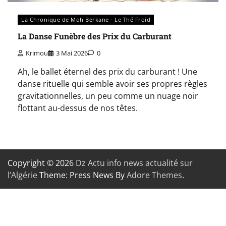
La Chronique de Moh Berkane - Le Thé Froid
La Danse Funèbre des Prix du Carburant
Krimou
3 Mai 2026
0
Ah, le ballet éternel des prix du carburant ! Une
danse rituelle qui semble avoir ses propres règles
gravitationnelles, un peu comme un nuage noir
flottant au-dessus de nos têtes.
Copyright © 2026
Dz Actu info news actualité sur
l’Algérie
Theme: Press News By
Adore Themes
.