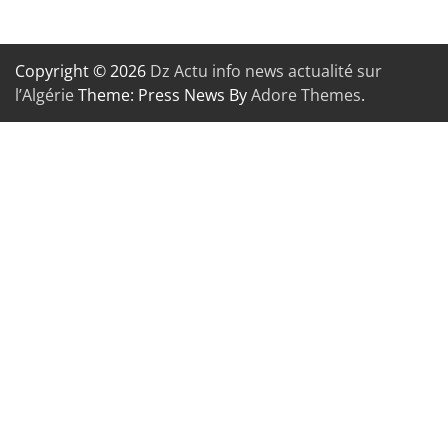
Copyright © 2026
Dz Actu info news actualité sur
l’Algérie
Theme: Press News By
Adore Themes
.