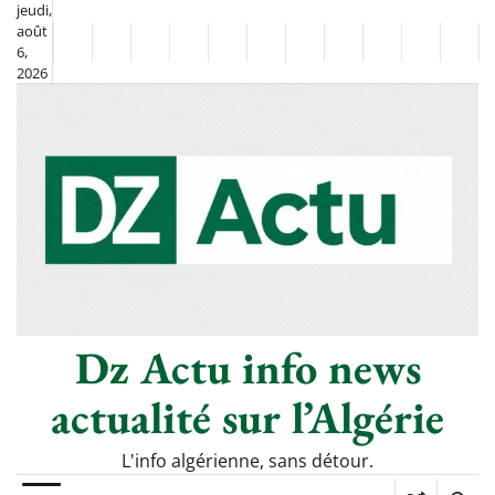
Skip
jeudi,
août
to
Non
La
6,
content
2026
Flash
Sport
classé
Diaspora
Chronique
Société
Culture
Monde
Économie
Tech
Poli
Info
de
&
Moh
Numériq
Berkane
–
Le
Thé
Froid
Dz Actu info news
actualité sur l’Algérie
L'info algérienne, sans détour.