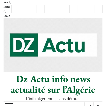
Skip
jeudi,
août
to
Non
La
6,
content
2026
Flash
Sport
classé
Diaspora
Chronique
Société
Culture
Monde
Économie
Tech
Poli
Info
de
&
Moh
Numériq
Berkane
–
Le
Thé
Froid
Dz Actu info news
actualité sur l’Algérie
L'info algérienne, sans détour.