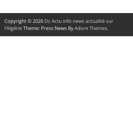
Copyright © 2026
Dz Actu info news actualité sur
l’Algérie
Theme: Press News By
Adore Themes
.