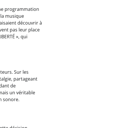
 une programmation
 la musique
aisaient découvrir à
vent pas leur place
LIBERTÉ », qui
teurs. Sur les
talgie, partageant
dant de
ais un véritable
n sonore.