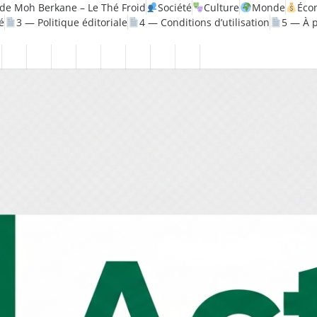
de Moh Berkane – Le Thé Froid
Société
Culture
Monde
Éco
é
3 — Politique éditoriale
4 — Conditions d’utilisation
5 — À 
litique
Santé
1
2
3
4
5
6
7
8
—
—
—
—
—
—
—
—
ique
Mentions
Politique
Politique
Conditions
À
Contact
Page
Biographie
légales
de
éditoriale
d’utilisation
propos
Accueil
Moh
confidentialité
Berkane