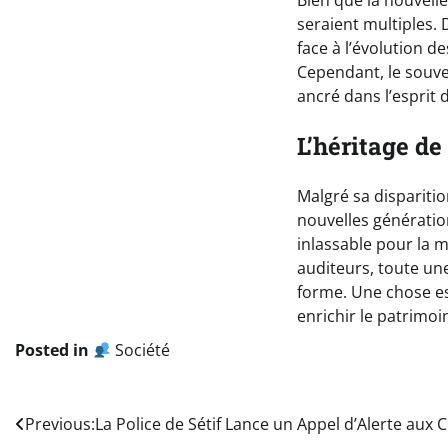
Bien que la nouvelle
seraient multiples.
face à l’évolution d
Cependant, le souve
ancré dans l’esprit 
L’héritage de
Malgré sa disparitio
nouvelles génération
inlassable pour la m
auditeurs, toute un
forme. Une chose est
enrichir le patrimoin
Posted in
Société
Navigation
Previous:
La Police de Sétif Lance un Appel d’Alerte aux 