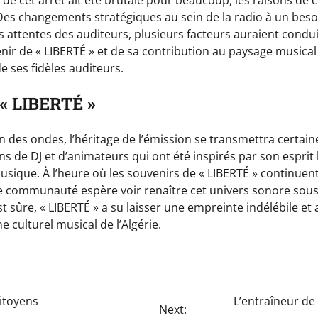
 de cet arrêt ait été brutale pour beaucoup, les raisons de c
 Des changements stratégiques au sein de la radio à un beso
es attentes des auditeurs, plusieurs facteurs auraient condui
nir de « LIBERTÉ » et de sa contribution au paysage musica
de ses fidèles auditeurs.
 « LIBERTÉ »
n des ondes, l’héritage de l’émission se transmettra certain
s de DJ et d’animateurs qui ont été inspirés par son esprit 
usique. À l’heure où les souvenirs de « LIBERTÉ » continuen
e communauté espère voir renaître cet univers sonore sous
 sûre, « LIBERTÉ » a su laisser une empreinte indélébile et 
e culturel musical de l’Algérie.
Citoyens
L’entraîneur de
Next: