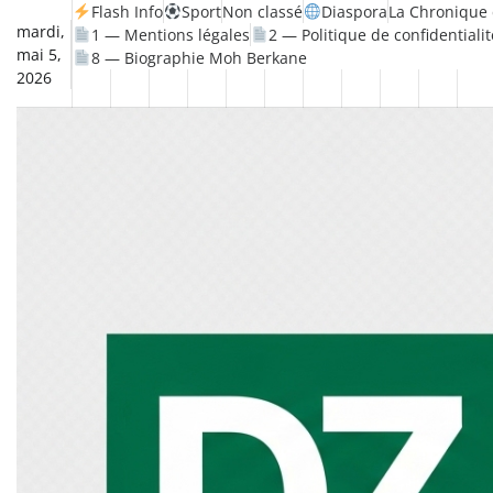
Skip
Flash Info
Sport
Non classé
Diaspora
La Chronique 
mardi,
1 — Mentions légales
2 — Politique de confidentialit
to
mai 5,
8 — Biographie Moh Berkane
content
2026
Non
La
Flash
Sport
classé
Diaspora
Chronique
Société
Culture
Monde
Économie
Tech
Po
Info
de
&
Moh
Numér
Berkane
–
Le
Thé
Froid