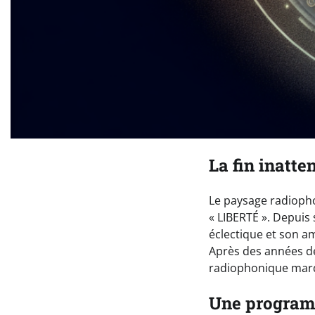
La fin inatt
Le paysage radiopho
« LIBERTÉ ». Depuis
éclectique et son am
Après des années de 
radiophonique marq
Une program