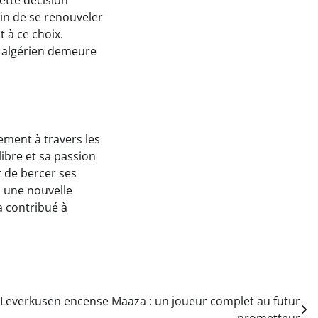
ette décision
in de se renouveler
t à ce choix.
l algérien demeure
ement à travers les
libre et sa passion
t de bercer ses
 une nouvelle
a contribué à
 Leverkusen encense Maaza : un joueur complet au futur
prometteur