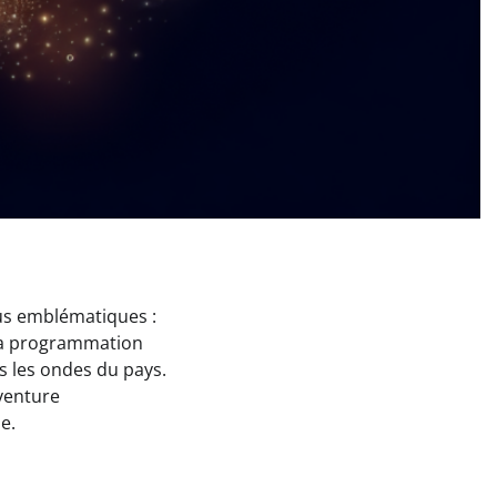
us emblématiques :
r sa programmation
rs les ondes du pays.
aventure
e.