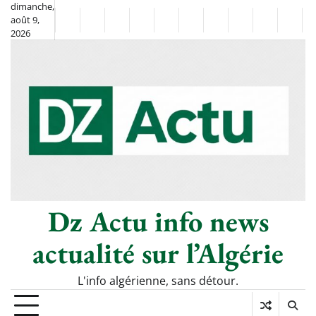
Skip
dimanche,
août 9,
to
Non
La
2026
content
Flash
Sport
classé
Diaspora
Chronique
Société
Culture
Monde
Économi
Tech
Info
de
&
Moh
Numé
Berkane
–
Le
Thé
Froid
Dz Actu info news
actualité sur l’Algérie
L'info algérienne, sans détour.